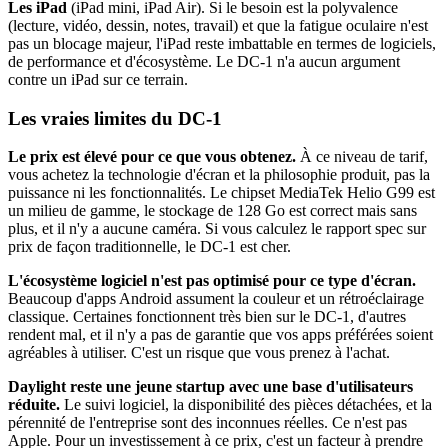
Les iPad
(iPad mini, iPad Air). Si le besoin est la polyvalence
(lecture, vidéo, dessin, notes, travail) et que la fatigue oculaire n'est
pas un blocage majeur, l'iPad reste imbattable en termes de logiciels,
de performance et d'écosystème. Le DC-1 n'a aucun argument
contre un iPad sur ce terrain.
Les vraies limites du DC-1
Le prix est élevé pour ce que vous obtenez.
À ce niveau de tarif,
vous achetez la technologie d'écran et la philosophie produit, pas la
puissance ni les fonctionnalités. Le chipset MediaTek Helio G99 est
un milieu de gamme, le stockage de 128 Go est correct mais sans
plus, et il n'y a aucune caméra. Si vous calculez le rapport spec sur
prix de façon traditionnelle, le DC-1 est cher.
L'écosystème logiciel n'est pas optimisé pour ce type d'écran.
Beaucoup d'apps Android assument la couleur et un rétroéclairage
classique. Certaines fonctionnent très bien sur le DC-1, d'autres
rendent mal, et il n'y a pas de garantie que vos apps préférées soient
agréables à utiliser. C'est un risque que vous prenez à l'achat.
Daylight reste une jeune startup avec une base d'utilisateurs
réduite.
Le suivi logiciel, la disponibilité des pièces détachées, et la
pérennité de l'entreprise sont des inconnues réelles. Ce n'est pas
Apple. Pour un investissement à ce prix, c'est un facteur à prendre