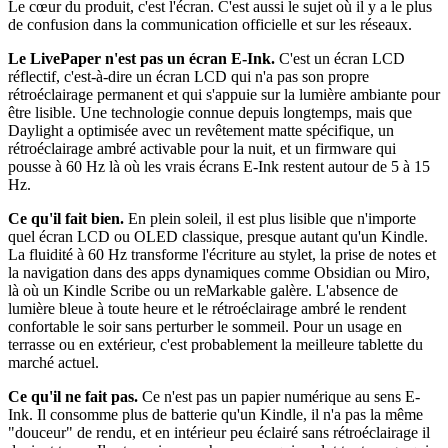
Le cœur du produit, c'est l'écran. C'est aussi le sujet où il y a le plus
de confusion dans la communication officielle et sur les réseaux.
Le LivePaper n'est pas un écran E-Ink.
C'est un écran LCD
réflectif, c'est-à-dire un écran LCD qui n'a pas son propre
rétroéclairage permanent et qui s'appuie sur la lumière ambiante pour
être lisible. Une technologie connue depuis longtemps, mais que
Daylight a optimisée avec un revêtement matte spécifique, un
rétroéclairage ambré activable pour la nuit, et un firmware qui
pousse à 60 Hz là où les vrais écrans E-Ink restent autour de 5 à 15
Hz.
Ce qu'il fait bien.
En plein soleil, il est plus lisible que n'importe
quel écran LCD ou OLED classique, presque autant qu'un Kindle.
La fluidité à 60 Hz transforme l'écriture au stylet, la prise de notes et
la navigation dans des apps dynamiques comme Obsidian ou Miro,
là où un Kindle Scribe ou un reMarkable galère. L'absence de
lumière bleue à toute heure et le rétroéclairage ambré le rendent
confortable le soir sans perturber le sommeil. Pour un usage en
terrasse ou en extérieur, c'est probablement la meilleure tablette du
marché actuel.
Ce qu'il ne fait pas.
Ce n'est pas un papier numérique au sens E-
Ink. Il consomme plus de batterie qu'un Kindle, il n'a pas la même
"douceur" de rendu, et en intérieur peu éclairé sans rétroéclairage il