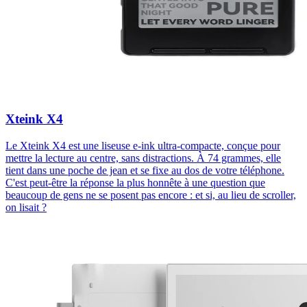
Xteink X4
Le Xteink X4 est une liseuse e-ink ultra-compacte, conçue pour
mettre la lecture au centre, sans distractions. À 74 grammes, elle
tient dans une poche de jean et se fixe au dos de votre téléphone.
C'est peut-être la réponse la plus honnête à une question que
beaucoup de gens ne se posent pas encore : et si, au lieu de scroller,
on lisait ?