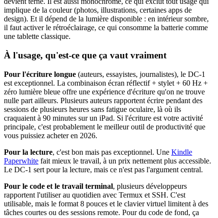
devient terne. Il est aussi monochrome, ce qui exclut tout usage qui
implique de la couleur (photos, illustrations, certaines apps de
design). Et il dépend de la lumière disponible : en intérieur sombre,
il faut activer le rétroéclairage, ce qui consomme la batterie comme
une tablette classique.
À l'usage, qu'est-ce que ça vaut vraiment
Pour l'écriture longue
(auteurs, essayistes, journalistes), le DC-1
est exceptionnel. La combinaison écran réflectif + stylet + 60 Hz +
zéro lumière bleue offre une expérience d'écriture qu'on ne trouve
nulle part ailleurs. Plusieurs auteurs rapportent écrire pendant des
sessions de plusieurs heures sans fatigue oculaire, là où ils
craquaient à 90 minutes sur un iPad. Si l'écriture est votre activité
principale, c'est probablement le meilleur outil de productivité que
vous puissiez acheter en 2026.
Pour la lecture
, c'est bon mais pas exceptionnel. Une
Kindle
Paperwhite
fait mieux le travail, à un prix nettement plus accessible.
Le DC-1 sert pour la lecture, mais ce n'est pas l'argument central.
Pour le code et le travail terminal
, plusieurs développeurs
rapportent l'utiliser au quotidien avec Termux et SSH. C'est
utilisable, mais le format 8 pouces et le clavier virtuel limitent à des
tâches courtes ou des sessions remote. Pour du code de fond, ça