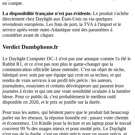
en compte.
La disponibilité française n'est pas évidente.
Le produit s'achète
directement chez Daylight aux États-Unis ou via quelques
revendeurs européens. Les frais de port, la TVA à l'import et le
service après-vente outre-Atlantique sont des paramètres à
considérer avant de cliquer.
Verdict Dumbphone.fr
Le Daylight Computer DC-1 n'est pas une arnaque comme l'a été le
Rabbit R1, et ce n'est pas non plus le game-changer que la
communication officielle laisse entendre. C'est un objet de niche,
fabriqué avec soin par une équipe qui croit en sa techno, et qui
rendra de vrais services à un profil très précis : les auteurs,
journalistes, essayistes et certains développeurs qui passent leurs
journées à écrire et qui ont une vraie sensibilité oculaire à la lumière
bleue. Pour ce public-là, c'est probablement le meilleur outil
disponible en 2026, et le prix se justifie sur la durée.
Pour tous les autres, qui hésitent parce que le produit fait beaucoup
parler sur les réseaux, la réponse honnête est : passez votre chemin
et économisez. Un Kindle pour la lecture et un laptop pour le travail
couvrent 99 % des usages mieux et pour moitié prix. Le Daylight
n'est pas de la daube, c'est un objet précis pour un usage précis, et