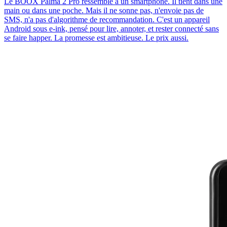
Le BOOX Palma 2 Pro ressemble à un smartphone. Il tient dans une
main ou dans une poche. Mais il ne sonne pas, n'envoie pas de
SMS, n'a pas d'algorithme de recommandation. C'est un appareil
Android sous e-ink, pensé pour lire, annoter, et rester connecté sans
se faire happer. La promesse est ambitieuse. Le prix aussi.