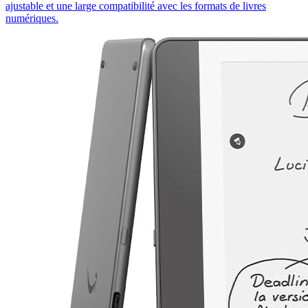
ajustable et une large compatibilité avec les formats de livres
numériques.