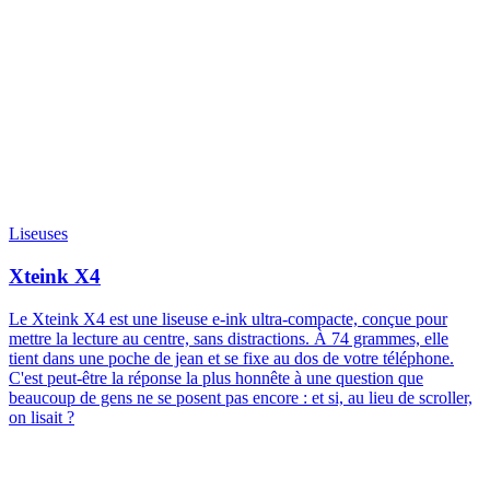
Liseuses
Xteink X4
Le Xteink X4 est une liseuse e-ink ultra-compacte, conçue pour
mettre la lecture au centre, sans distractions. À 74 grammes, elle
tient dans une poche de jean et se fixe au dos de votre téléphone.
C'est peut-être la réponse la plus honnête à une question que
beaucoup de gens ne se posent pas encore : et si, au lieu de scroller,
on lisait ?