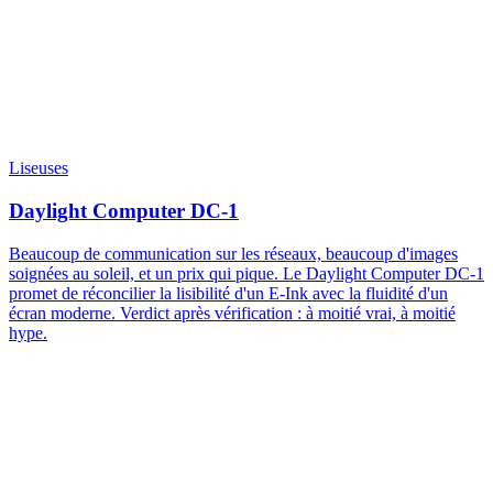
Liseuses
Daylight Computer DC-1
Beaucoup de communication sur les réseaux, beaucoup d'images
soignées au soleil, et un prix qui pique. Le Daylight Computer DC-1
promet de réconcilier la lisibilité d'un E-Ink avec la fluidité d'un
écran moderne. Verdict après vérification : à moitié vrai, à moitié
hype.