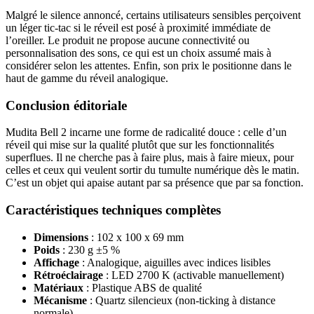
Malgré le silence annoncé, certains utilisateurs sensibles perçoivent
un léger tic-tac si le réveil est posé à proximité immédiate de
l’oreiller. Le produit ne propose aucune connectivité ou
personnalisation des sons, ce qui est un choix assumé mais à
considérer selon les attentes. Enfin, son prix le positionne dans le
haut de gamme du réveil analogique.
Conclusion éditoriale
Mudita Bell 2 incarne une forme de radicalité douce : celle d’un
réveil qui mise sur la qualité plutôt que sur les fonctionnalités
superflues. Il ne cherche pas à faire plus, mais à faire mieux, pour
celles et ceux qui veulent sortir du tumulte numérique dès le matin.
C’est un objet qui apaise autant par sa présence que par sa fonction.
Caractéristiques techniques complètes
Dimensions
: 102 x 100 x 69 mm
Poids
: 230 g ±5 %
Affichage
: Analogique, aiguilles avec indices lisibles
Rétroéclairage
: LED 2700 K (activable manuellement)
Matériaux
: Plastique ABS de qualité
Mécanisme
: Quartz silencieux (non-ticking à distance
normale)