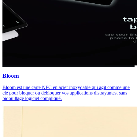
Bloom
Bloom est une carte NFC en acier inoxydable qui agit comme une
clé pour bloquer ou débloquer vos applications distrayantes, sans
bidouillage logiciel compliqué.