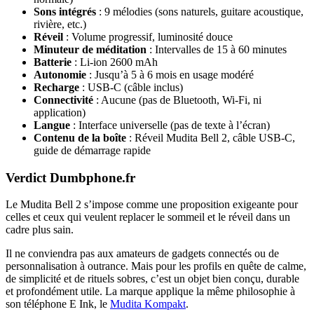
Sons intégrés
: 9 mélodies (sons naturels, guitare acoustique,
rivière, etc.)
Réveil
: Volume progressif, luminosité douce
Minuteur de méditation
: Intervalles de 15 à 60 minutes
Batterie
: Li-ion 2600 mAh
Autonomie
: Jusqu’à 5 à 6 mois en usage modéré
Recharge
: USB-C (câble inclus)
Connectivité
: Aucune (pas de Bluetooth, Wi-Fi, ni
application)
Langue
: Interface universelle (pas de texte à l’écran)
Contenu de la boîte
: Réveil Mudita Bell 2, câble USB-C,
guide de démarrage rapide
Verdict Dumbphone.fr
Le Mudita Bell 2 s’impose comme une proposition exigeante pour
celles et ceux qui veulent replacer le sommeil et le réveil dans un
cadre plus sain.
Il ne conviendra pas aux amateurs de gadgets connectés ou de
personnalisation à outrance. Mais pour les profils en quête de calme,
de simplicité et de rituels sobres, c’est un objet bien conçu, durable
et profondément utile. La marque applique la même philosophie à
son téléphone E Ink, le
Mudita Kompakt
.