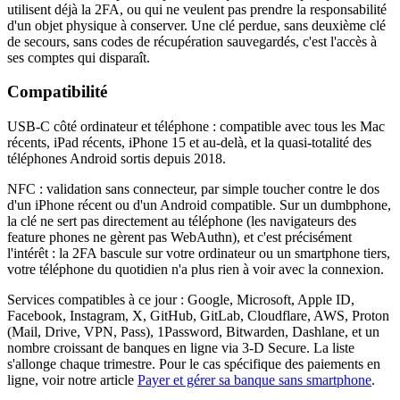
utilisent déjà la 2FA, ou qui ne veulent pas prendre la responsabilité
d'un objet physique à conserver. Une clé perdue, sans deuxième clé
de secours, sans codes de récupération sauvegardés, c'est l'accès à
ses comptes qui disparaît.
Compatibilité
USB-C côté ordinateur et téléphone : compatible avec tous les Mac
récents, iPad récents, iPhone 15 et au-delà, et la quasi-totalité des
téléphones Android sortis depuis 2018.
NFC : validation sans connecteur, par simple toucher contre le dos
d'un iPhone récent ou d'un Android compatible. Sur un dumbphone,
la clé ne sert pas directement au téléphone (les navigateurs des
feature phones ne gèrent pas WebAuthn), et c'est précisément
l'intérêt : la 2FA bascule sur votre ordinateur ou un smartphone tiers,
votre téléphone du quotidien n'a plus rien à voir avec la connexion.
Services compatibles à ce jour : Google, Microsoft, Apple ID,
Facebook, Instagram, X, GitHub, GitLab, Cloudflare, AWS, Proton
(Mail, Drive, VPN, Pass), 1Password, Bitwarden, Dashlane, et un
nombre croissant de banques en ligne via 3-D Secure. La liste
s'allonge chaque trimestre. Pour le cas spécifique des paiements en
ligne, voir notre article
Payer et gérer sa banque sans smartphone
.