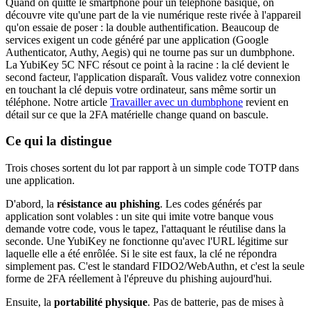
Quand on quitte le smartphone pour un téléphone basique, on
découvre vite qu'une part de la vie numérique reste rivée à l'appareil
qu'on essaie de poser : la double authentification. Beaucoup de
services exigent un code généré par une application (Google
Authenticator, Authy, Aegis) qui ne tourne pas sur un dumbphone.
La YubiKey 5C NFC résout ce point à la racine : la clé devient le
second facteur, l'application disparaît. Vous validez votre connexion
en touchant la clé depuis votre ordinateur, sans même sortir un
téléphone. Notre article
Travailler avec un dumbphone
revient en
détail sur ce que la 2FA matérielle change quand on bascule.
Ce qui la distingue
Trois choses sortent du lot par rapport à un simple code TOTP dans
une application.
D'abord, la
résistance au phishing
. Les codes générés par
application sont volables : un site qui imite votre banque vous
demande votre code, vous le tapez, l'attaquant le réutilise dans la
seconde. Une YubiKey ne fonctionne qu'avec l'URL légitime sur
laquelle elle a été enrôlée. Si le site est faux, la clé ne répondra
simplement pas. C'est le standard FIDO2/WebAuthn, et c'est la seule
forme de 2FA réellement à l'épreuve du phishing aujourd'hui.
Ensuite, la
portabilité physique
. Pas de batterie, pas de mises à