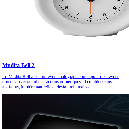
Mudita Bell 2
Le Mudita Bell 2 est un réveil analogique conçu pour des réveils
doux, sans écran ni distractions numériques. Il combine sons
apaisants, lumière naturelle et design minimaliste.