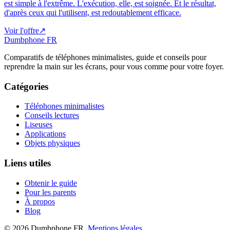
est simple à l'extrême. L'exécution, elle, est soignée. Et le résultat,
d'après ceux qui l'utilisent, est redoutablement efficace.
Voir l'offre
↗
Dumbphone FR
Comparatifs de téléphones minimalistes, guide et conseils pour
reprendre la main sur les écrans, pour vous comme pour votre foyer.
Catégories
Téléphones minimalistes
Conseils lectures
Liseuses
Applications
Objets physiques
Liens utiles
Obtenir le guide
Pour les parents
À propos
Blog
©
2026
Dumbphone FR.
Mentions légales