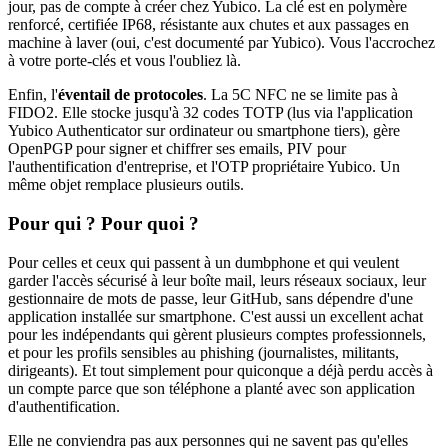
jour, pas de compte à créer chez Yubico. La clé est en polymère
renforcé, certifiée IP68, résistante aux chutes et aux passages en
machine à laver (oui, c'est documenté par Yubico). Vous l'accrochez
à votre porte-clés et vous l'oubliez là.
Enfin, l'
éventail de protocoles
. La 5C NFC ne se limite pas à
FIDO2. Elle stocke jusqu'à 32 codes TOTP (lus via l'application
Yubico Authenticator sur ordinateur ou smartphone tiers), gère
OpenPGP pour signer et chiffrer ses emails, PIV pour
l'authentification d'entreprise, et l'OTP propriétaire Yubico. Un
même objet remplace plusieurs outils.
Pour qui ? Pour quoi ?
Pour celles et ceux qui passent à un dumbphone et qui veulent
garder l'accès sécurisé à leur boîte mail, leurs réseaux sociaux, leur
gestionnaire de mots de passe, leur GitHub, sans dépendre d'une
application installée sur smartphone. C'est aussi un excellent achat
pour les indépendants qui gèrent plusieurs comptes professionnels,
et pour les profils sensibles au phishing (journalistes, militants,
dirigeants). Et tout simplement pour quiconque a déjà perdu accès à
un compte parce que son téléphone a planté avec son application
d'authentification.
Elle ne conviendra pas aux personnes qui ne savent pas qu'elles