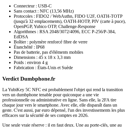
Connecteur : USB-C
Sans contact : NFC (13,56 MHz)
Protocoles : FIDO2 / WebAuthn, FIDO U2F, OATH-TOTP
(jusqu'à 32 emplacements), OATH-HOTP, PIV (carte à puce),
OpenPGP, Yubico OTP, Challenge-Response
Algorithmes : RSA 2048/3072/4096, ECC P-256/P-384,
EdDSA
Boîtier : polymère renforcé fibre de verre
Étanchéité : IP68
Pas de batterie, pas d'éléments mobiles
Dimensions : 45 x 18 x 3,3 mm
Poids : environ 4 g
Fabrication : États-Unis et Suède
Verdict Dumbphone.fr
La YubiKey 5C NFC est probablement l'objet qui rend la transition
vers un dumbphone tenable pour quiconque a une vie
professionnelle ou administrative en ligne. Sans elle, la 2FA tire
chaque jour vers le smartphone. Avec elle, elle disparaît dans un
geste. C'est aussi, par euro dépensé, l'un des investissements les plus
efficaces sur la sécurité de ses comptes en 2026.
Une seule vraie réserve : il en faut deux. Une au porte-clés, une au