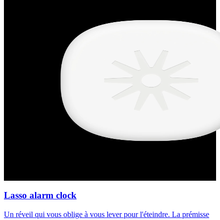
Lasso alarm clock
Un réveil qui vous oblige à vous lever pour l'éteindre. La prémisse